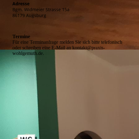
Adresse
Bgm. Widmeier Strasse 15a
86179 Augsburg
Termine
Für eine Terminanfrage melden Sie sich bitte telefonisch
oder schreiben eine E-Mail an kontakt@praxis-
wohlgemuth.de.