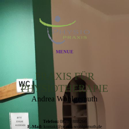
MENUE
PRAXIS FÜR
PHYSIOTHERAPIE
Andrea Wohlgemuth
Telefon:
0821 / 888266
E-Mail:
kontakt@praxis-wohlgemuth.de